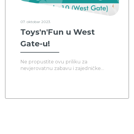
07. oktobar 2023.
Toys'n'Fun u West
Gate-u!
Ne propustite ovu priliku za
nevjerovatnu zabavu i zajedničke
trenutke s porodicom i prijateljima.
Očekujemo vas u West Gate Retail
Parku 16. oktobra od 9 sati. Ovo će biti
dan koji će se dugo pamtiti. Vidimo se!
🎈🎊