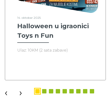
14. oktobar 2025.
Halloween u igraonici
Toys n Fun
Ulaz: 10KM (2 sata zabave)
‹
›