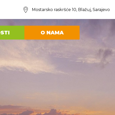
Mostarsko raskršće 10, Blažuj, Sarajevo
STI
O NAMA