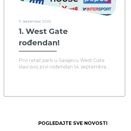
11. septembar 2023.
1. West Gate
rođendan!
Prvi retail park u Sarajevu West Gate
slavi svoj prvi rođendan 14. septembra
2023. godine, a pripreme su već u
punom jeku. Ova proslava obilježava
godinu dana izvanrednih iskustava,
shoppinga i zabave za sve građane
Sarajeva, ali i njegove okolice.
POGLEDAJTE SVE NOVOSTI