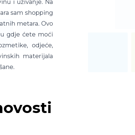
inu i uživanje. Na
tara sam shopping
atnih metara. Ovo
icu gdje ćete moći
ozmetike, odjeće,
inskih materijala
šane.
novosti