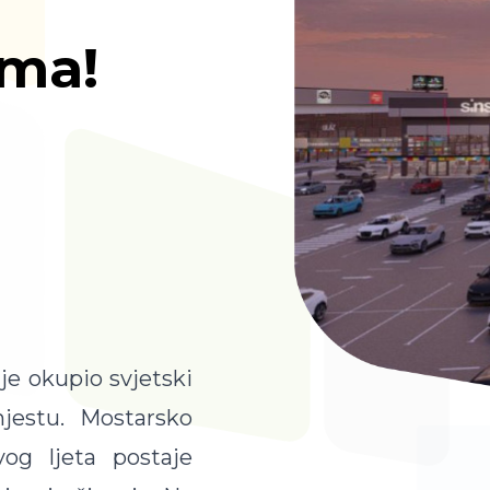
ama!
je okupio svjetski
estu. Mostarsko
ovog ljeta postaje