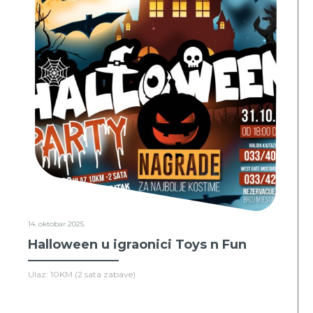
14. oktobar 2025.
Halloween u igraonici Toys n Fun
Ulaz: 10KM (2 sata zabave)