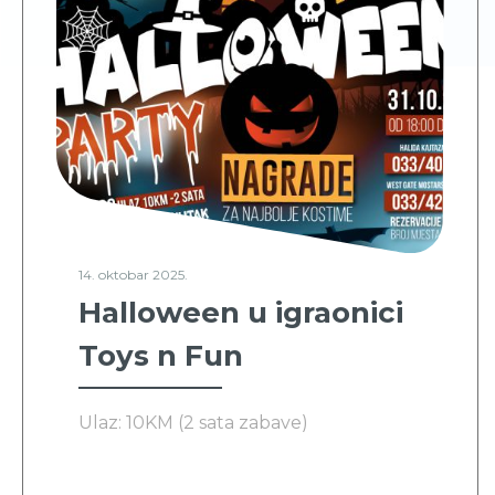
14. oktobar 2025.
Halloween u igraonici
Toys n Fun
Ulaz: 10KM (2 sata zabave)