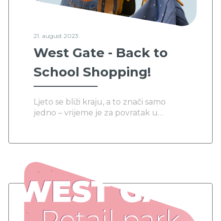
21. august 2023.
West Gate - Back to
School Shopping!
Ljeto se bliži kraju, a to znači samo
jedno – vrijeme je za povratak u
školske klupe! Retail park West Gate
Sarajevo, vaša omiljena shopping
destinacija, sadrži fantastične ponude
za sve školarce i studente kako bi se
pripremili za novu školsku godinu. Sv