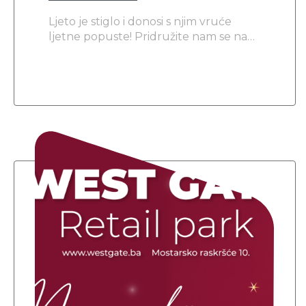
Ljeto je stiglo i donosi s njim vruće
ljetne popuste! Pridružite nam se na
nevjerojatnom putovanju
shoppingom i zabavom na West Gate
Summer Shopping eventu!