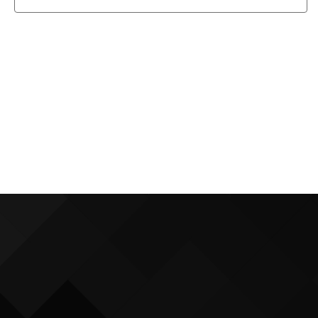
shopping, West Gate Retail park je
pravo mjesto za vas!