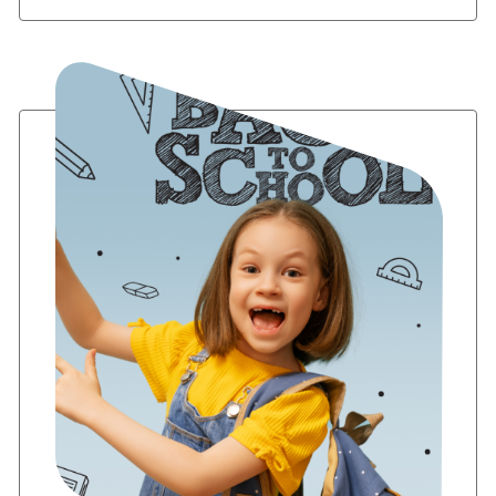
Očekujemo vas u West Gate Retail
Parku 16. oktobra od 9 sati. Ovo će biti
dan koji će se dugo pamtiti. Vidimo se!
🎈🎊