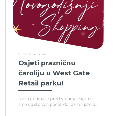
21. decembar 2022.
Osjeti prazničnu
čaroliju u West Gate
Retail parku!
Nova godina je pred vratima i sigurni
smo da ste već počeli da razmišljate o
poklonima za vaše voljene. Ako tražite
savršeno mjesto za novogodišnji