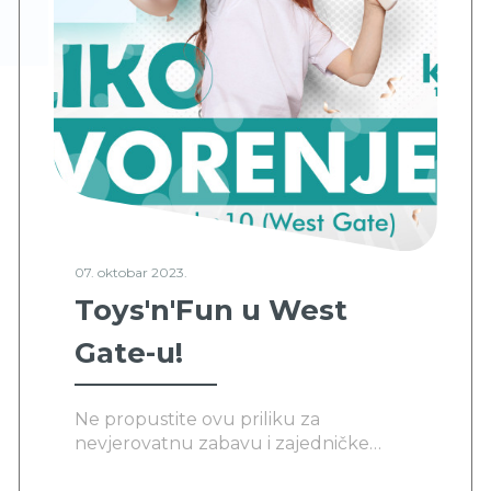
07. oktobar 2023.
Toys'n'Fun u West
Gate-u!
Ne propustite ovu priliku za
nevjerovatnu zabavu i zajedničke
trenutke s porodicom i prijateljima.