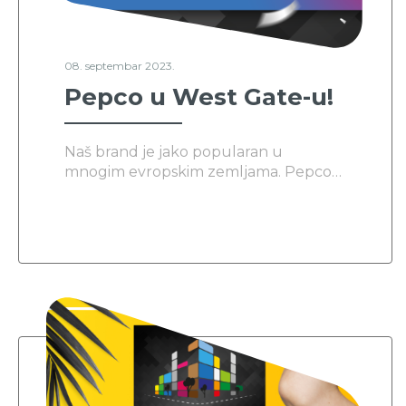
08. septembar 2023.
Pepco u West Gate-u!
Naš brand je jako popularan u
mnogim evropskim zemljama. Pepco
prodavnice su, između ostalog,
prisutne u Poljskoj, Hrvatskoj,
Rumuniji, Grčkoj, Španiji i Njemačkoj.