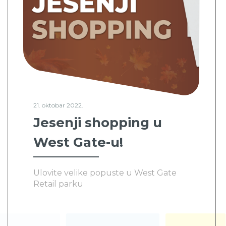
21. oktobar 2022.
Jesenji shopping u
West Gate-u!
Ulovite velike popuste u West Gate
Retail parku