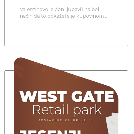
Valentinovo je dan ljubavi i najbolji
način da to pokažete je kupovinom
posebnog poklona.