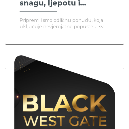
snagu, ljepotu i
nevjerojatnu
Pripremili smo odličnu ponudu, koja
sposobnost.
uključuje nevjerojatne popuste u svim
poslovnicama.