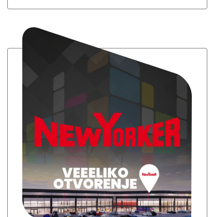
punom jeku. Ova proslava obilježava
godinu dana izvanrednih iskustava,
shoppinga i zabave za sve građane
Sarajeva, ali i njegove okolice.